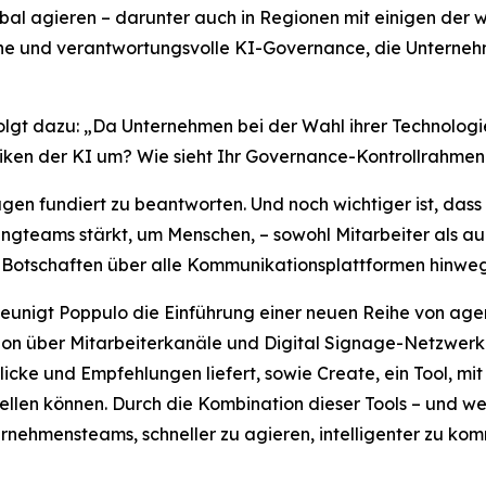
al agieren – darunter auch in Regionen mit einigen der we
liche und verantwortungsvolle KI-Governance, die Unterneh
folgt dazu: „Da Unternehmen bei der Wahl ihrer Technologi
isiken der KI um? Wie sieht Ihr Governance-Kontrollrahme
agen fundiert zu beantworten. Und noch wichtiger ist, dass
ngteams stärkt, um Menschen, – sowohl Mitarbeiter als au
 Botschaften über alle Kommunikationsplattformen hinweg z
hleunigt Poppulo die Einführung einer neuen Reihe von age
n über Mitarbeiterkanäle und Digital Signage-Netzwerke 
licke und Empfehlungen liefert, sowie
Create,
ein Tool, mi
len können. Durch die Kombination dieser Tools – und wei
nehmensteams, schneller zu agieren, intelligenter zu ko