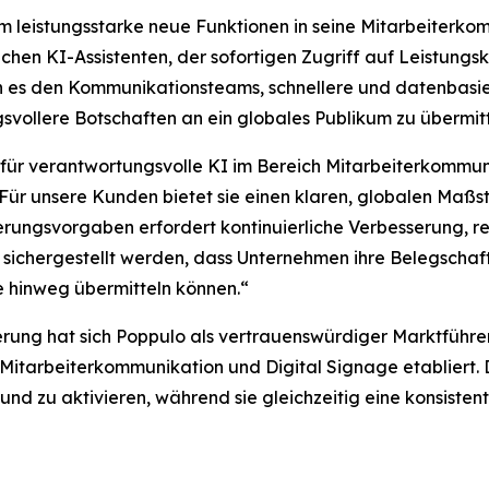
leistungsstarke neue Funktionen in seine Mitarbeiterkomm
ichen KI-Assistenten, der sofortigen Zugriff auf Leistun
en es den Kommunikationsteams, schnellere und datenbasie
svollere Botschaften an ein globales Publikum zu übermitt
 für verantwortungsvolle KI im Bereich Mitarbeiterkommuni
 „Für unsere Kunden bietet sie einen klaren, globalen Maß
zierungsvorgaben erfordert kontinuierliche Verbesserung,
ichergestellt werden, dass Unternehmen ihre Belegschaft
 hinweg übermitteln können.“
erung hat sich Poppulo als vertrauenswürdiger Marktführer 
itarbeiterkommunikation und Digital Signage etabliert.
und zu aktivieren, während sie gleichzeitig eine konsiste