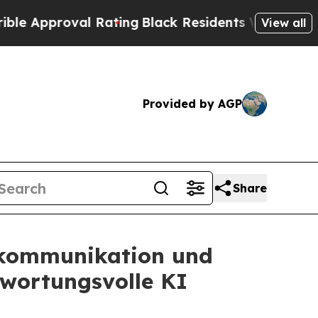
proval Rating
Black Residents Warned of Abusive 
View all
Provided by AGP
Share
erkommunikation und
twortungsvolle KI